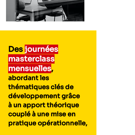
Des
j
ournées
masterclass
mensuelles
,
ab
ordant les
théma
tiques clés de
développeme
nt
grâce
à
un apport théorique
couplé à une mis
e en
p
ratique opérationnelle,